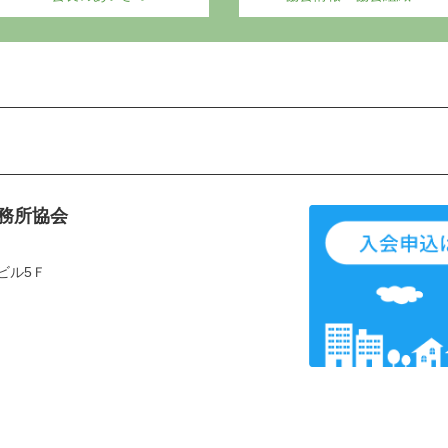
務所協会
ビル5Ｆ