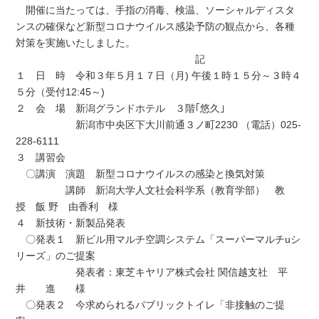
開催に当たっては、手指の消毒、検温、ソーシャルディスタ
ンスの確保など新型コロナウイルス感染予防の観点から、各種
対策を実施いたしました。
記
１ 日 時 令和３年５月１７日（月) 午後１時１５分～３時４
５分（受付12:45～)
２ 会 場 新潟グランドホテル ３階｢悠久｣
新潟市中央区下大川前通３ノ町2230 （電話）025-
228-6111
３ 講習会
〇講演 演題 新型コロナウイルスの感染と換気対策
講師 新潟大学人文社会科学系（教育学部） 教
授 飯 野 由香利 様
４ 新技術・新製品発表
〇発表１ 新ビル用マルチ空調システム「スーパーマルチuシ
リーズ」のご提案
発表者：東芝キヤリア株式会社 関信越支社 平
井 進 様
〇発表２ 今求められるパブリックトイレ「非接触のご提