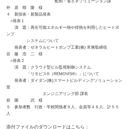
配制・省エネソリューション課
外 原 晴 隆 様
４ 新技術・新製品発表
○発表１
演 題：再生可能エネルギー熱や排熱を利用したヒートポ
ンプ
システムについて
発表者：ゼネラルヒートポンプ工業(株) 常務取締役
谷 藤 浩 二 様
○発表２
演 題：クラウド型ビル監視制御システム
「リモビス®（REMOVIS®）」について
発表者：ダイダン(株)スマートビルディングソリューション
室
エンジニアリング部 課長
前 園 武 様
５ 参加者数 行政・学校関係者９人、会員等４６人、計５５
人
添付ファイルのダウンロードはこちら：