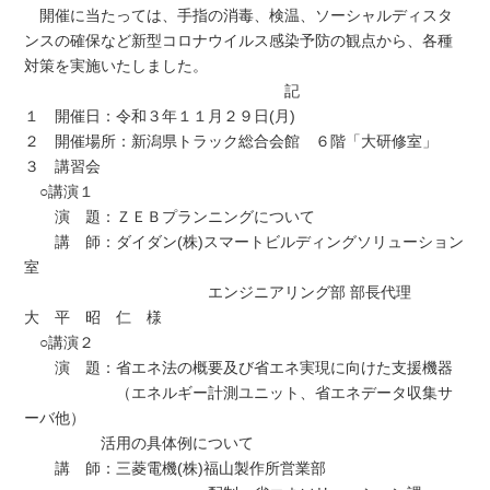
開催に当たっては、手指の消毒、検温、ソーシャルディスタ
ンスの確保など新型コロナウイルス感染予防の観点から、各種
対策を実施いたしました。
記
１ 開催日：令和３年１１月２９日(月)
２ 開催場所：新潟県トラック総合会館 ６階「大研修室」
３ 講習会
○講演１
演 題：ＺＥＢプランニングについて
講 師：ダイダン(株)スマートビルディングソリューション
室
エンジニアリング部 部長代理
大 平 昭 仁 様
○講演２
演 題：省エネ法の概要及び省エネ実現に向けた支援機器
（エネルギー計測ユニット、省エネデータ収集サ
ーバ他）
活用の具体例について
講 師：三菱電機(株)福山製作所営業部