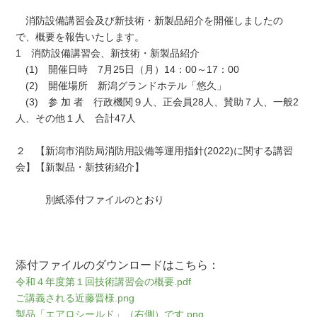
消防設備講習会及び新技術・新製品紹介を開催しましたの
で、概要を報告いたします。
1 消防設備講習会、新技術・新製品紹介
(1) 開催日時 7月25日（月）14：00～17：00
(2) 開催場所 新潟グランドホテル「悠久」
(3) 参 加 者 行政機関９人、正会員28人、賛助７人、一般2
人、その他１人 合計47人
２ 【新潟市消防局消防用設備等運用指針(2022)に関する講習
会】【新製品・新技術紹介】
別紙添付ファイルのとおり
添付ファイルのダウンロードはこちら：
令和４年度第１回技術講習会の概要.pdf
ご講義される近藤晋様.png
製品「エアロシールド」（右側）です.png