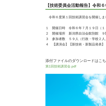
【技術委員会活動報告】令和６
令和６度第１回技術講習会を開催しま
１ 開催日時 令和６年７月１９日（１
２ 開催場所 新潟県自治会館別館 ９
３ 参加者数 ５９人（行政・学校２人
４ 【講演会】【新技術・新製品発表】
添付ファイルのダウンロードはこち
第1回技術講習会.pdf