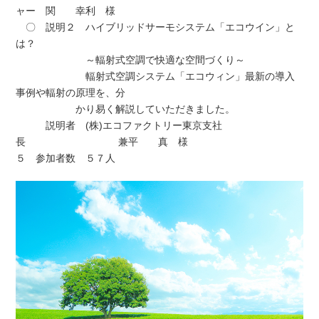
ャー 関 幸利 様
〇 説明２ ハイブリッドサーモシステム「エコウイン」と
は？
～輻射式空調で快適な空間づくり～
輻射式空調システム「エコウィン」最新の導入
事例や輻射の原理を、分
かり易く解説していただきました。
説明者 (株)エコファクトリー東京支社
長 兼平 真 様
５ 参加者数 ５７人