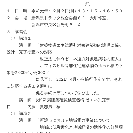
記
１ 日 時 令和元年１２月２日(月) １３：１５～１６：５０
２ 会 場 新潟県トラック総合会館６Ｆ「大研修室」
新潟市中央区新光町６－４
３ 講習会
〇 講演１
演 題 「建築物省エネ法適判対象建築物の設備に係る
設計・完了検査への対応
改正法に伴う省エネ適判対象建築物の拡大」
オフィスビル等非住宅建築物の延べ面積の下
限を2,000㎡から300㎡
に見直し、2021年4月から施行予定です。それ
に対応する省エネ適判に
係る手続き等について学びました。
講 師 (株)新潟建築確認検査機構 省エネ判定部
長 内藤 貴志男 様
〇 講演２
演 題 「新潟市における地域電力事業について」
地域の低炭素化と地域経済の活性化の好循環