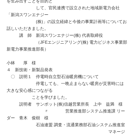
を生み出すことを目的と
して、官民連携で設立された地域新電力会社
「新潟スワンエナジー
(株)」の設立経緯と今後の事業計画等についてお
話しいただきました。
講 師 新潟スワンエナジー(株) 代表取締役
（JFEエンジニアリング(株) 電力ビジネス事業部
新電力事業推進部長）
小林 厚 様
４ 新技術・新製品発表
〇 説明１ 停電時自立型石油暖房機について
停電しても、一晩止まらない暖房が災害時には
大きな安心感につながる
ことを学びました。
説明者 サンポット(株)信越営業所長 上中 益満 様
〃 営業推進部システム推進課 リー
ダー 青木 俊樹 様
石油連盟 調査・流通業務部石油システム推進室
マネージ